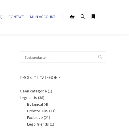
AQ
CONTACT
MIJN ACCOUNT
Zoeken
Meer info
Winkel zijbalk
Zoeken
naar:
PRODUCT CATEGORIE
Geen categorie
(1)
Lego sets
(38)
Botanical
(4)
Creator 3-in-1
(1)
Exclusive
(21)
Lego friends
(1)