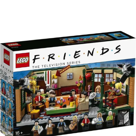
Kies data