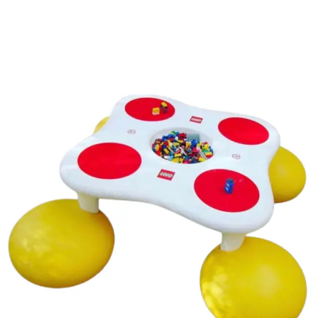
Kies data