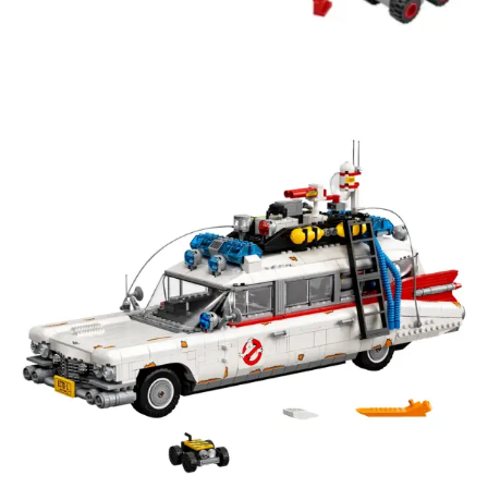
Kies data