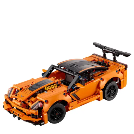
Kies data