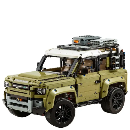
Kies data