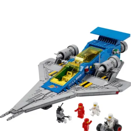
Kies data