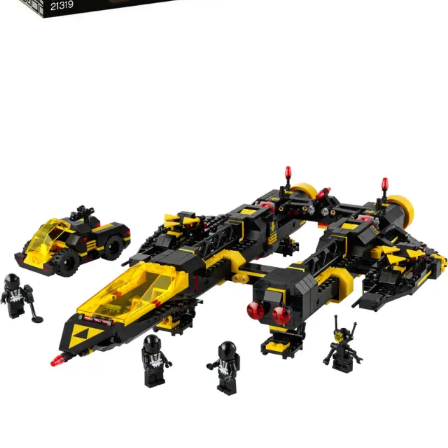
Kies data