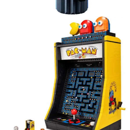
Kies data