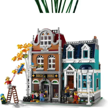
Kies data