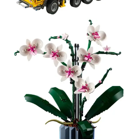
Kies data