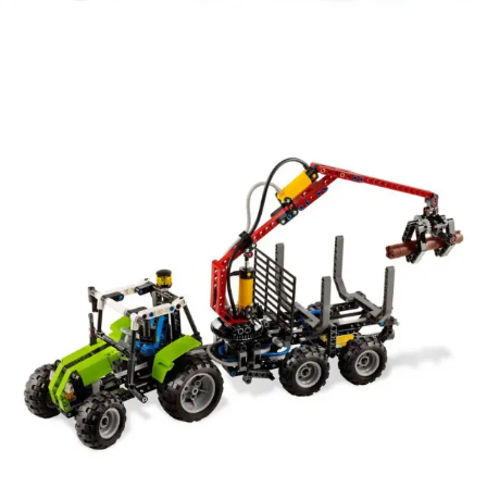
Kies data