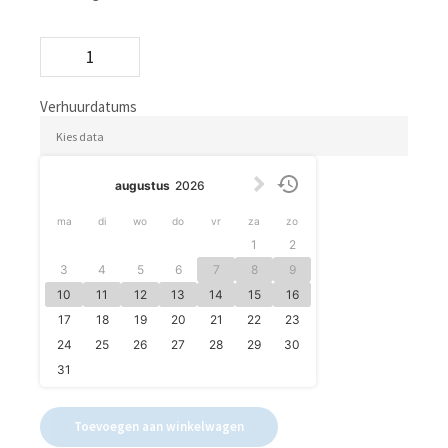
Car
Transporter
42098
aantal
Verhuurdatums
augustus
2026
ma
di
wo
do
vr
za
zo
1
2
3
4
5
6
7
8
9
10
11
12
13
14
15
16
17
18
19
20
21
22
23
24
25
26
27
28
29
30
31
Toevoegen aan winkelwagen