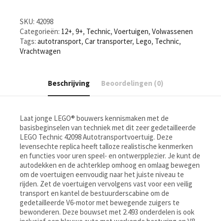
SKU:
42098
Categorieën:
12+
,
9+
,
Technic
,
Voertuigen
,
Volwassenen
Tags:
autotransport
,
Car transporter
,
Lego
,
Technic
,
Vrachtwagen
Beschrijving
Beoordelingen (0)
Laat jonge LEGO® bouwers kennismaken met de
basisbeginselen van techniek met dit zeer gedetailleerde
LEGO Technic 42098 Autotransportvoertuig. Deze
levensechte replica heeft talloze realistische kenmerken
en functies voor uren speel- en ontwerpplezier. Je kunt de
autodekken en de achterklep omhoog en omlaag bewegen
om de voertuigen eenvoudig naar het juiste niveau te
rijden. Zet de voertuigen vervolgens vast voor een veilig
transport en kantel de bestuurderscabine om de
gedetailleerde V6-motor met bewegende zuigers te
bewonderen. Deze bouwset met 2.493 onderdelen is ook