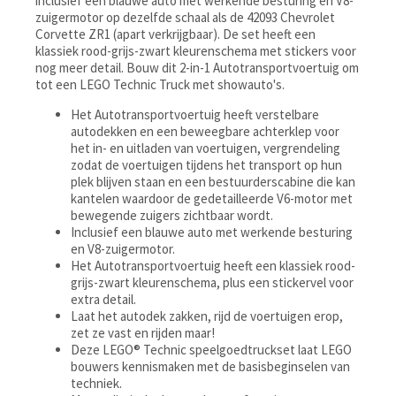
inclusief een blauwe auto met werkende besturing en V8-
zuigermotor op dezelfde schaal als de 42093 Chevrolet
Corvette ZR1 (apart verkrijgbaar). De set heeft een
klassiek rood-grijs-zwart kleurenschema met stickers voor
nog meer detail. Bouw dit 2-in-1 Autotransportvoertuig om
tot een LEGO Technic Truck met showauto's.
Het Autotransportvoertuig heeft verstelbare
autodekken en een beweegbare achterklep voor
het in- en uitladen van voertuigen, vergrendeling
zodat de voertuigen tijdens het transport op hun
plek blijven staan en een bestuurderscabine die kan
kantelen waardoor de gedetailleerde V6-motor met
bewegende zuigers zichtbaar wordt.
Inclusief een blauwe auto met werkende besturing
en V8-zuigermotor.
Het Autotransportvoertuig heeft een klassiek rood-
grijs-zwart kleurenschema, plus een stickervel voor
extra detail.
Laat het autodek zakken, rijd de voertuigen erop,
zet ze vast en rijden maar!
Deze LEGO® Technic speelgoedtruckset laat LEGO
bouwers kennismaken met de basisbeginselen van
techniek.