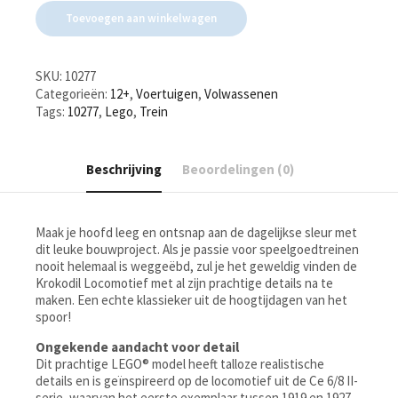
Toevoegen aan winkelwagen
SKU:
10277
Categorieën:
12+
,
Voertuigen
,
Volwassenen
Tags:
10277
,
Lego
,
Trein
Beschrijving
Beoordelingen (0)
Maak je hoofd leeg en ontsnap aan de dagelijkse sleur met
dit leuke bouwproject. Als je passie voor speelgoedtreinen
nooit helemaal is weggeëbd, zul je het geweldig vinden de
Krokodil Locomotief met al zijn prachtige details na te
maken. Een echte klassieker uit de hoogtijdagen van het
spoor!
Ongekende aandacht voor detail
Dit prachtige LEGO® model heeft talloze realistische
details en is geïnspireerd op de locomotief uit de Ce 6/8 II-
serie, waarvan het eerste exemplaar tussen 1919 en 1927