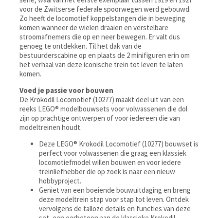
voor de Zwitserse federale spoorwegen werd gebouwd.
Zo heeft de locomotief koppelstangen die in beweging
komen wanneer de wielen draaien en verstelbare
stroomafnemers die op en neer bewegen. Er valt dus
genoeg te ontdekken. Til het dak van de
bestuurderscabine op en plaats de 2 minifiguren erin om
het verhaal van deze iconische trein tot leven te laten
komen.
Voed je passie voor bouwen
De Krokodil Locomotief (10277) maakt deel uit van een
reeks LEGO® modelbouwsets voor volwassenen die dol
zijn op prachtige ontwerpen of voor iedereen die van
modeltreinen houdt.
Deze LEGO® Krokodil Locomotief (10277) bouwset is
perfect voor volwassenen die graag een klassiek
locomotiefmodel willen bouwen en voor iedere
treinliefhebber die op zoek is naar een nieuw
hobbyproject.
Geniet van een boeiende bouwuitdaging en breng
deze modeltrein stap voor stap tot leven. Ontdek
vervolgens de talloze details en functies van deze
set, een eerbetoon aan de klassieke Krokodil