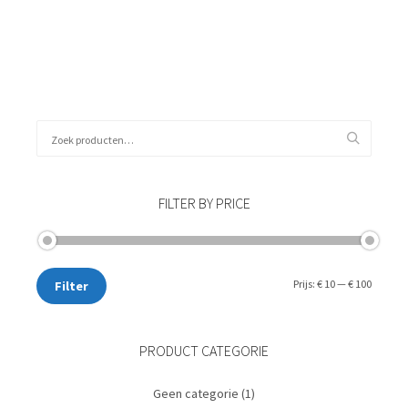
Kies data
Zoeken
naar:
FILTER BY PRICE
Min.
Max.
Prijs:
€ 10
—
€ 100
Filter
prijs
prijs
PRODUCT CATEGORIE
Geen categorie
(1)