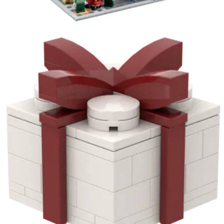
Kies data
€
12,50
€
100,00