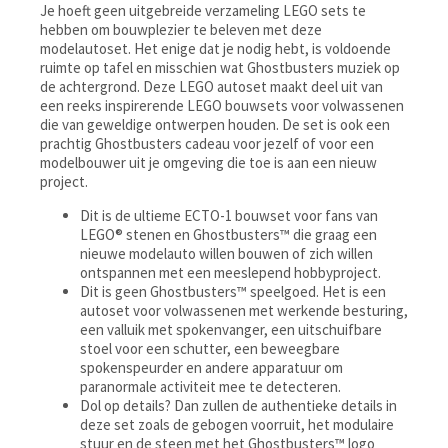
Je hoeft geen uitgebreide verzameling LEGO sets te
hebben om bouwplezier te beleven met deze
modelautoset. Het enige dat je nodig hebt, is voldoende
ruimte op tafel en misschien wat Ghostbusters muziek op
de achtergrond. Deze LEGO autoset maakt deel uit van
een reeks inspirerende LEGO bouwsets voor volwassenen
die van geweldige ontwerpen houden. De set is ook een
prachtig Ghostbusters cadeau voor jezelf of voor een
modelbouwer uit je omgeving die toe is aan een nieuw
project.
Dit is de ultieme ECTO-1 bouwset voor fans van
LEGO® stenen en Ghostbusters™ die graag een
nieuwe modelauto willen bouwen of zich willen
ontspannen met een meeslepend hobbyproject.
Dit is geen Ghostbusters™ speelgoed. Het is een
autoset voor volwassenen met werkende besturing,
een valluik met spokenvanger, een uitschuifbare
stoel voor een schutter, een beweegbare
spokenspeurder en andere apparatuur om
paranormale activiteit mee te detecteren.
Dol op details? Dan zullen de authentieke details in
deze set zoals de gebogen voorruit, het modulaire
stuur en de steen met het Ghostbusters™ logo