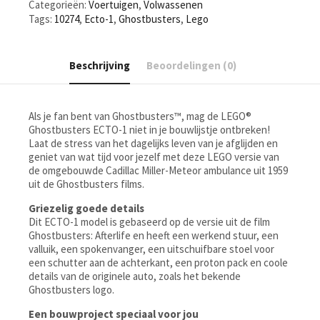
Categorieën:
Voertuigen
,
Volwassenen
Tags:
10274
,
Ecto-1
,
Ghostbusters
,
Lego
Beschrijving
Beoordelingen (0)
Als je fan bent van Ghostbusters™, mag de LEGO®
Ghostbusters ECTO-1 niet in je bouwlijstje ontbreken!
Laat de stress van het dagelijks leven van je afglijden en
geniet van wat tijd voor jezelf met deze LEGO versie van
de omgebouwde Cadillac Miller-Meteor ambulance uit 1959
uit de Ghostbusters films.
Griezelig goede details
Dit ECTO-1 model is gebaseerd op de versie uit de film
Ghostbusters: Afterlife en heeft een werkend stuur, een
valluik, een spokenvanger, een uitschuifbare stoel voor
een schutter aan de achterkant, een proton pack en coole
details van de originele auto, zoals het bekende
Ghostbusters logo.
Een bouwproject speciaal voor jou