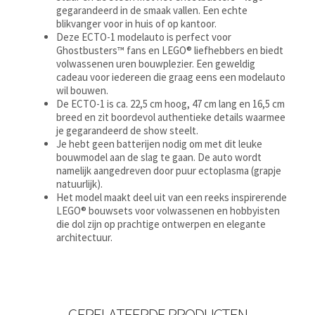
gegarandeerd in de smaak vallen. Een echte
blikvanger voor in huis of op kantoor.
Deze ECTO-1 modelauto is perfect voor
Ghostbusters™ fans en LEGO® liefhebbers en biedt
volwassenen uren bouwplezier. Een geweldig
cadeau voor iedereen die graag eens een modelauto
wil bouwen.
De ECTO-1 is ca. 22,5 cm hoog, 47 cm lang en 16,5 cm
breed en zit boordevol authentieke details waarmee
je gegarandeerd de show steelt.
Je hebt geen batterijen nodig om met dit leuke
bouwmodel aan de slag te gaan. De auto wordt
namelijk aangedreven door puur ectoplasma (grapje
natuurlijk).
Het model maakt deel uit van een reeks inspirerende
LEGO® bouwsets voor volwassenen en hobbyisten
die dol zijn op prachtige ontwerpen en elegante
architectuur.
GERELATEERDE PRODUCTEN