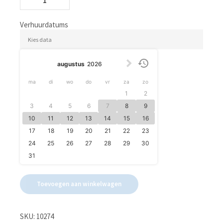
Ecto-
1
10274
Verhuurdatums
aantal
augustus
2026
ma
di
wo
do
vr
za
zo
1
2
3
4
5
6
7
8
9
10
11
12
13
14
15
16
17
18
19
20
21
22
23
24
25
26
27
28
29
30
31
Toevoegen aan winkelwagen
SKU:
10274