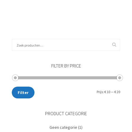
Kies data
Zoeken
naar:
FILTER BY PRICE
Min.
Max.
Prijs:
€ 10
—
€ 20
Filter
prijs
prijs
PRODUCT CATEGORIE
Geen categorie
(1)