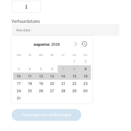
London
Bus
10258
aantal
Verhuurdatums
augustus
2026
ma
di
wo
do
vr
za
zo
1
2
3
4
5
6
7
8
9
10
11
12
13
14
15
16
17
18
19
20
21
22
23
24
25
26
27
28
29
30
31
Toevoegen aan winkelwagen