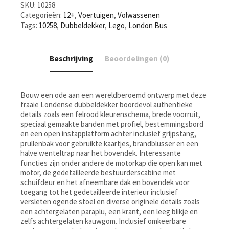
SKU:
10258
Categorieën:
12+
,
Voertuigen
,
Volwassenen
Tags:
10258
,
Dubbeldekker
,
Lego
,
London Bus
Beschrijving
Beoordelingen (0)
Bouw een ode aan een wereldberoemd ontwerp met deze
fraaie Londense dubbeldekker boordevol authentieke
details zoals een felrood kleurenschema, brede voorruit,
speciaal gemaakte banden met profiel, bestemmingsbord
en een open instapplatform achter inclusief grijpstang,
prullenbak voor gebruikte kaartjes, brandblusser en een
halve wenteltrap naar het bovendek. Interessante
functies zijn onder andere de motorkap die open kan met
motor, de gedetailleerde bestuurderscabine met
schuifdeur en het afneembare dak en bovendek voor
toegang tot het gedetailleerde interieur inclusief
versleten ogende stoel en diverse originele details zoals
een achtergelaten paraplu, een krant, een leeg blikje en
zelfs achtergelaten kauwgom. Inclusief omkeerbare