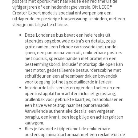
posters met opdruk met naar keuze een reclame uit de
vijftiger jaren of een hedendaagse versie. Dit LEGO®
Creator Expert model is speciaal ontworpen om een
uitdagende en plezierige bouwervaring te bieden, met een
vleugje nostalgische charme.
Deze Londense bus bevat een hele reeks uit
steentjes opgebouwde extra's en details, zoals
grote ramen, een felrode carrosserie met ronde
lijnen, een panorama-voorruit, omkeerbare posters
met opdruk, speciale banden met profiel en een
bestemmingsbord. Inclusief motorkap die open kan
met motor, gedetailleerde bestuurderscabine met
schuifdeur en een afneembaar dak en bovendek
voor toegang tot het gedetailleerde interieur.
Interieurdetails: versleten ogende stoelen en een
open instapplatform achter inclusief grijpstang,
prullenbak voor gebruikte kaartjes, brandblusser en
een halve wenteltrap naar het panoramadek.
Aanvullende authentieke details: een vergeten
paraplu, een krant, een leeg blikje en achtergelaten
kauwgom.
Kies je favoriete tijdperk met de omkeerbare
posters op miniatuurformaat met een reclame uit de