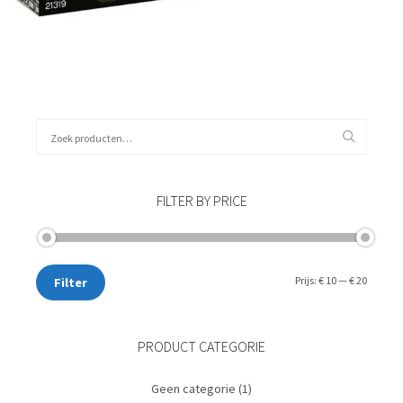
Kies data
Zoeken
naar:
FILTER BY PRICE
Min.
Max.
Prijs:
€ 10
—
€ 20
Filter
prijs
prijs
PRODUCT CATEGORIE
Geen categorie
(1)