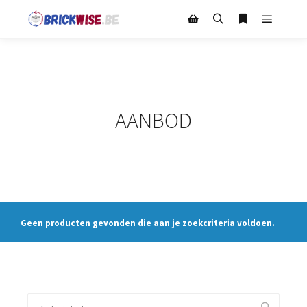
Hoofdm
Zoeken
Meer info
Winkel zijbalk
AANBOD
Geen producten gevonden die aan je zoekcriteria voldoen.
Zoeken